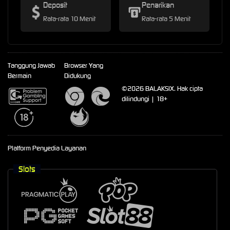
Deposit
Penarikan
Rata-rata 10 Menit
Rata-rata 5 Menit
Tanggung Jawab
Browser Yang
Bermain
Didukung
©2026 BALAKSIX. Hak cipta
dilindungi | 18+
Platform Penyedia Layanan
Slots