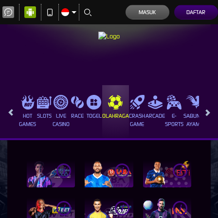
MASUK
DAFTAR
HOT
SLOTS
LIVE
RACE
TOGEL
OLAHRAGA
CRASH
ARCADE
E-
SABUNG
PROM
GAMES
CASINO
GAME
SPORTS
AYAM
i
i
i
i
i
i