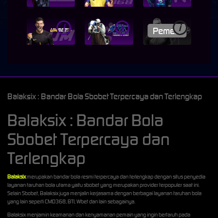
i
i
i
Balaksix : Bandar Bola Sbobet Terpercaya dan Terlengkap
Balaksix : Bandar Bola
Sbobet Terpercaya dan
Terlengkap
Balaksix
merupakan bandar bola resmi terpercaya dan terlengkap dengan situs penyedia
layanan taruhan bola utama yaitu sbobet yang merupakan provider terpopuler saat ini.
Selain Sbobet, Balaksix juga menjalin kerjasama dengan berbagai layanan taruhan bola
yang lain seperti CMD368, BTI, Wbet dan lain sebagainya.
Balaksix menjamin keamanan dan kenyamanan pemain yang ingin bertaruh pada