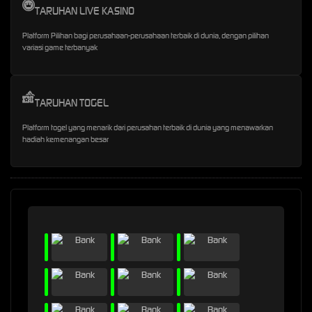
TARUHAN LIVE KASINO
Platform Pilihan bagi perusahaan-perusahaan terbaik di dunia, dengan pilihan
variasi game terbanyak
TARUHAN TOGEL
Platform togel yang menarik dari perusahan terbaik di dunia yang menawarkan
hadiah kemenangan besar