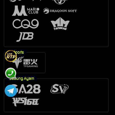
E-Sports
Sabung Ayam