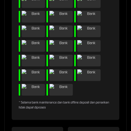
* Selama bank maintenance dan bank offline deposit dan penarikan
tidak dapat diproses