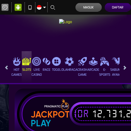
MASUK
DAFTAR
HOT
SLOTS
LIVE
RACE
TOGEL
OLAHRAGA
CRASH
ARCADE
E-
SABUNG
PROM
GAMES
CASINO
GAME
SPORTS
AYAM
IDR
12,731,
JACKPOT
PLAY