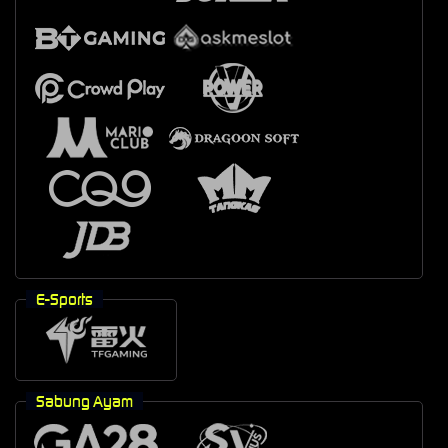
E-Sports
Sabung Ayam