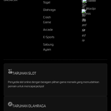
Twitter
Togel
Wordpr
Olahraga
ess
Crash
Game
Arcade
E-Sports
Sabung
Ayam
TARUHAN SLOT
Penyedia slot online dengan beragam pilihan game menarik yang memudahkan
pemain untuk mencapai jackpot
TARUHAN OLAHRAGA