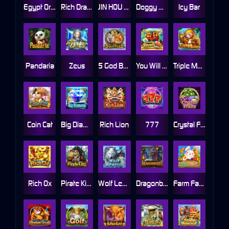
Egypt Oracle
Rich Dragon
JIN HOU YE
Doggy Wealth
Icy Bar
Pandaria
Zeus
5 God Beast
You Will Win
Triple Monkey
Coin Cat
Big Diamond
Rich Lion
777
Crystal Fruits
Rich Ox
Pirate King
Wolf Legend
Dragonburst
Farm Family