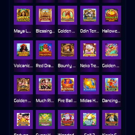
Maya Legacy
Blessing Temple
Golden Qilin
Odin Territory
Halloween Win
Volcanic Legend
Red Dragon’s Treasure
Bounty Clash
Neko Treasures
Golden Snake
Golden Duel
Much Richer
Fire Ball Blaze Phoenix
Midas Hand
Dancing Samba