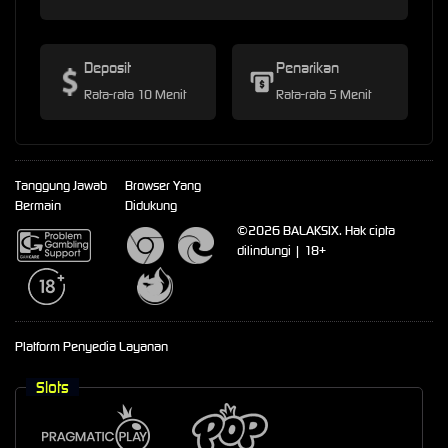
Deposit
Penarikan
Rata-rata 10 Menit
Rata-rata 5 Menit
Tanggung Jawab
Browser Yang
Bermain
Didukung
©2026 BALAKSIX. Hak cipta
dilindungi | 18+
Platform Penyedia Layanan
Slots