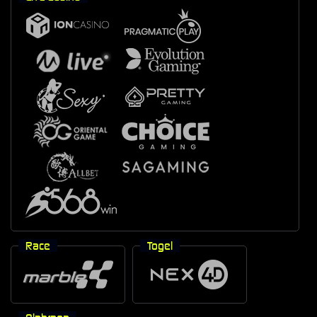
Race
Togel