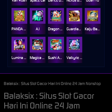
Kart Rush
Space Cat
Dance Dance Dance
Nexus Blade
Guan Yu
PANDA BLESSING
A.I
Dragon Festive
Guardian of Gold
Kaiju Battle
Lumina Drift
Magica Owl
Sushi Avenger
Valkyrie Profile
Balaksix : Situs Slot Gacor Hari Ini Online 24 Jam Nonstop
Balaksix : Situs Slot Gacor
Hari Ini Online 24 Jam