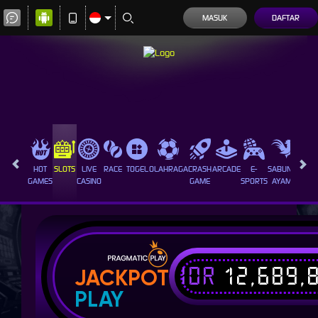
MASUK
DAFTAR
HOT
SLOTS
LIVE
RACE
TOGEL
OLAHRAGA
CRASH
ARCADE
E-
SABUNG
PROM
GAMES
CASINO
GAME
SPORTS
AYAM
IDR
12,689,
JACKPOT
PLAY