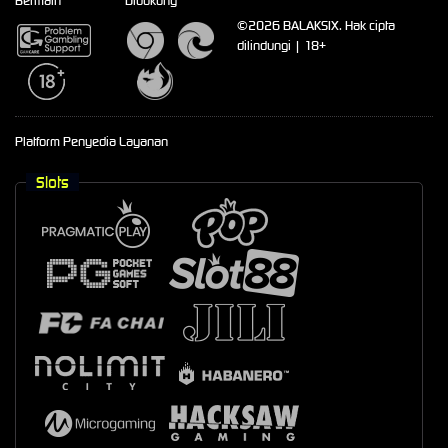
Bermain
Didukung
©2026 BALAKSIX. Hak cipta
dilindungi | 18+
Platform Penyedia Layanan
Slots