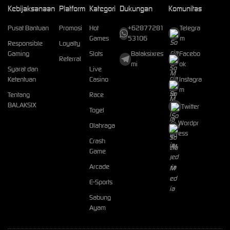
Kebijaksanaan
Platform
Kategori
Dukungan
Komunitas
Pusat Bantuan
Promosi
Hot
+62877281
Telegra
Games
53106
m
Responsible
Loyalty
Gaming
Slots
Balaksixres
Facebo
Referral
mi
ok
Syarat dan
Live
Ketentuan
Casino
Instagra
m
Tentang
Race
BALAKSIX
Twitter
Togel
Wordpr
Olahraga
ess
Crash
Game
Arcade
E-Sports
Sabung
Ayam