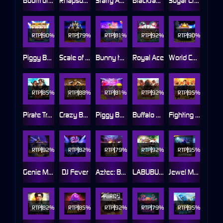
Boom of Prosperity
Rhapsody of Muertos
Starry Adventure
BlackJack21
Sugar Crush
RTP
90%
RTP
79%
RTP
RTP
92%
RTP
90%
Piggy Bank Gold
Scale of Heaven: Anubis
Bunny to the Moon
Royal Ace
World Cup Final
RTP
85%
RTP
88%
RTP
81%
RTP
92%
RTP
95%
Pirate Treasure Hunt
Crazy Bounty
Piggy Bank Gold 2
Buffalo Rush HIGHROLLER
Fighting Bull
RTP
92%
RTP
82%
RTP
79%
RTP
92%
RTP
95%
Genie Mystery
DJ Fever
Aztec: Bonus Hunt
LABUBU: Fall In Wild
Jewel Mastermind
RTP
82%
RTP
85%
RTP
92%
RTP
79%
RTP
95%