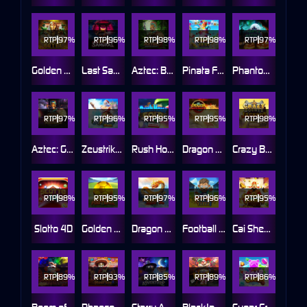
RTP
RTP
RTP
98%
RTP
98%
RTP
Golden Egypt
Last Samurai
Aztec: Bonus Hunt 2
Pinata Fest
Phantom Multiplier
RTP
97%
RTP
96%
RTP
RTP
RTP
Aztec: Gold Temple
Zeustrike Xmas
Rush Hour Gold
Dragon Chi’s Quest
Crazy Bounty: Jackpot
RTP
98%
RTP
RTP
97%
RTP
96%
RTP
95%
Slotto 4D
Golden Football
Dragon Chi's Quest 2
Football Fever
Cai Shen Fortune
RTP
89%
RTP
RTP
RTP
89%
RTP
86%