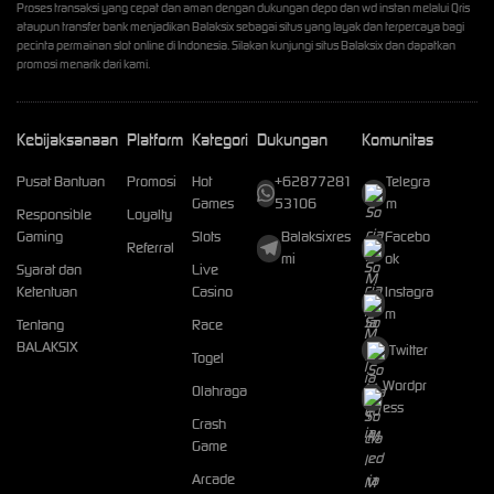
Proses transaksi yang cepat dan aman dengan dukungan depo dan wd instan melalui Qris
ataupun transfer bank menjadikan Balaksix sebagai situs yang layak dan terpercaya bagi
pecinta permainan slot online di Indonesia. Silakan kunjungi situs Balaksix dan dapatkan
promosi menarik dari kami.
Kebijaksanaan
Platform
Kategori
Dukungan
Komunitas
Pusat Bantuan
Promosi
Hot
+62877281
Telegra
Games
53106
m
Responsible
Loyalty
Gaming
Slots
Balaksixres
Facebo
Referral
mi
ok
Syarat dan
Live
Ketentuan
Casino
Instagra
m
Tentang
Race
BALAKSIX
Twitter
Togel
Wordpr
Olahraga
ess
Crash
Game
Arcade