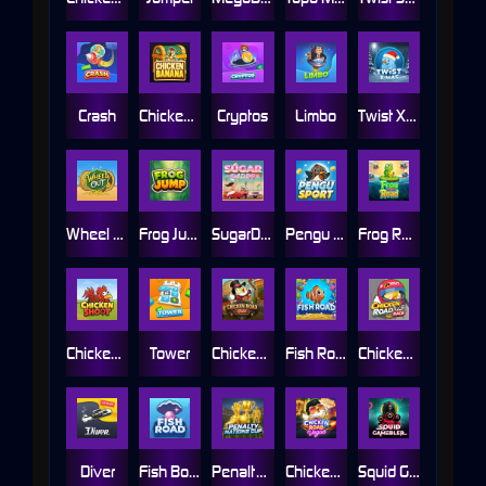
Crash
Chicken Banana
Cryptos
Limbo
Twist X-mas
Wheel Out
Frog Jump
SugarDaddy
Pengu Sport
Frog Road
Chicken Shoot
Tower
Chicken Road Gold
Fish Road
Chicken Road Race
Diver
Fish Boom
Penalty Nations Cup
Chicken Road Vegas
Squid Gamebler