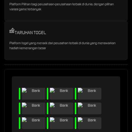
Platform Pilihan bagi perusahaan-perusahaan terbaik di dunia, dengan pilihan
variasi game terbanyak
TARUHAN TOGEL
Platform togel yang menarik dari perusahan terbaik di dunia yang menawarkan
hadiah kemenangan besar