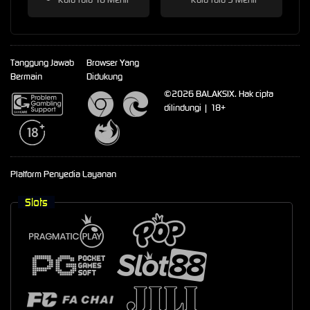
Tanggung Jawab
Browser Yang
Bermain
Didukung
©2026 BALAKSIX. Hak cipta
dilindungi | 18+
Platform Penyedia Layanan
Slots