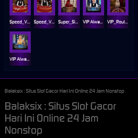
Speed_VIP_Blackjack_C
Speed_VIP_Blackjack_D
Super_Sic_Bo
VIP Always 6 Blackjack 2
VIP_Roulette
VIP Always 6 Blackjack 3
Balaksix : Situs Slot Gacor Hari Ini Online 24 Jam Nonstop
Balaksix : Situs Slot Gacor
Hari Ini Online 24 Jam
Nonstop