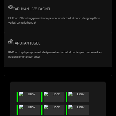
TARUHAN LIVE KASINO
Platform Pilihan bagi perusahaan-perusahaan terbaik di dunia, dengan pilihan
variasi game terbanyak
TARUHAN TOGEL
Platform togel yang menarik dari perusahan terbaik di dunia yang menawarkan
hadiah kemenangan besar