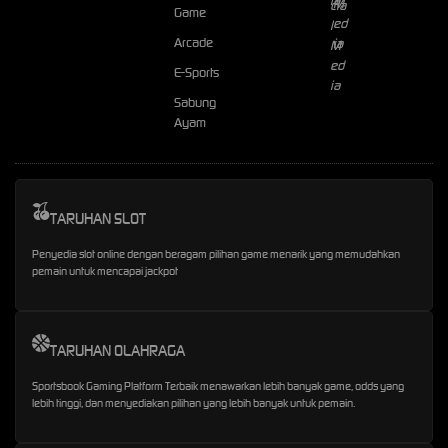
Game
Arcade
E-Sports
Sabung
Ayam
TARUHAN SLOT
Penyedia slot online dengan beragam pilihan game menarik yang memudahkan
pemain untuk mencapai jackpot
TARUHAN OLAHRAGA
Sportsbook Gaming Platform Terbaik menawarkan lebih banyak game, odds yang
lebih tinggi, dan menyediakan pilihan yang lebih banyak untuk pemain.