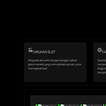
TARUHAN SLOT
TA
Penyedia slot online dengan beragam pilihan
Sportsb
game menarik yang memudahkan pemain untuk
menawar
mencapai jackpot
tinggi,
banyak 