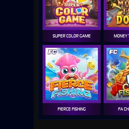
SUPER COLOR GAME
MONEY 
FIERCE FISHING
FA CH