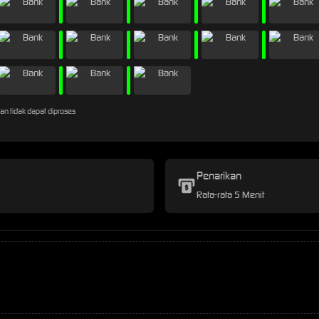
an tidak dapat diproses
Penarikan
Rata-rata 5 Menit