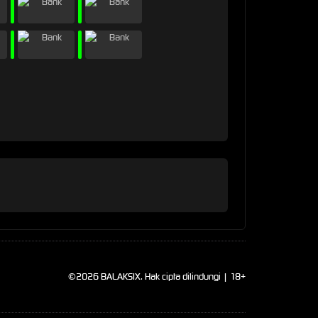
©2026 BALAKSIX. Hak cipta dilindungi | 18+