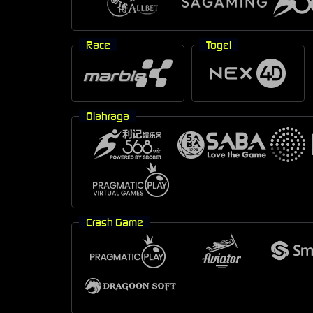
Race
Togel
Olahraga
Crash Game