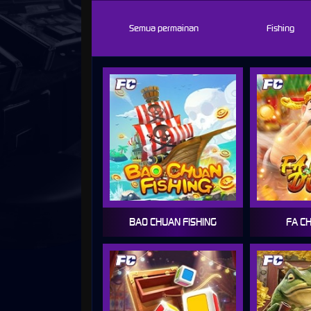
Semua permainan
Fishing
BAO CHUAN FISHING
FA C